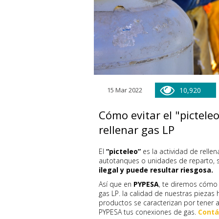
15 Mar 2022
10,920
Cómo evitar el "picteleo"
rellenar gas LP
El
“picteleo”
es la actividad de relle
autotanques o unidades de reparto, s
ilegal y puede resultar riesgosa.
Así que en
PYPESA
, te diremos cómo ev
gas LP. la calidad de nuestras pieza
productos se caracterizan por tener al
PYPESA tus conexiones de gas.
Contá