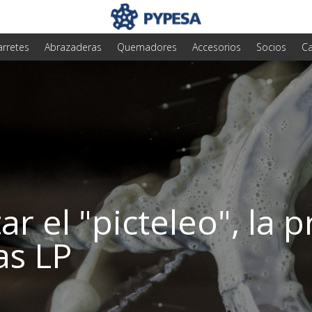
arretes
Abrazaderas
Quemadores
Accesorios
Socios
Ca
r el "picteleo", la p
as LP