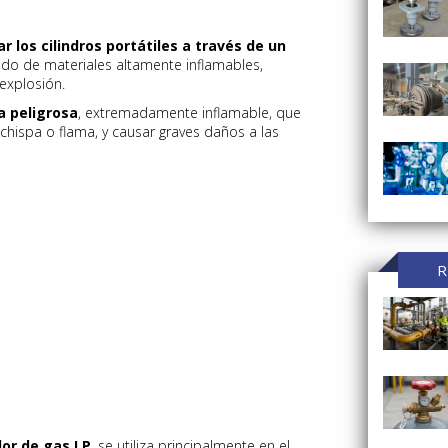
ar los cilindros portátiles a través de un
o de materiales altamente inflamables,
explosión.
a peligrosa
, extremadamente inflamable, que
chispa o flama, y causar graves daños a las
R
or de gas LP
, se utiliza principalmente en el