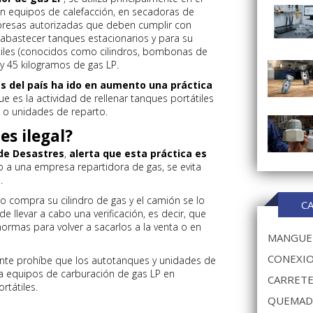
 en equipos de calefacción, en secadoras de
mpresas autorizadas que deben cumplir con
 abastecer tanques estacionarios y para su
átiles (conocidos como cilindros, bombonas de
 y 45 kilogramos de gas LP.
s del país ha ido en aumento una práctica
ue es la actividad de rellenar tanques portátiles
 o unidades de reparto.
es ilegal?
 de Desastres
,
alerta que esta práctica es
ro a una empresa repartidora de gas, se evita
.
compra su cilindro de gas y el camión se lo
C
de llevar a cabo una verificación, es decir, que
normas para volver a sacarlos a la venta o en
MANGUER
CONEXIO
ente prohíbe que los autotanques y unidades de
a a equipos de carburación de gas LP en
CARRETE
rtátiles.
QUEMAD