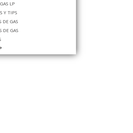
 GAS LP
S Y TIPS
 DE GAS
S DE GAS
S
P